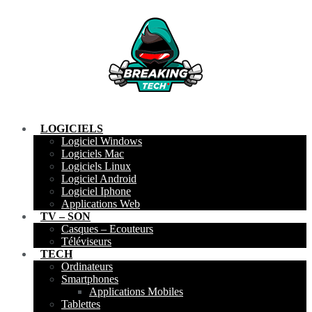
LOGICIELS
Logiciel Windows
Logiciels Mac
Logiciels Linux
Logiciel Android
Logiciel Iphone
Applications Web
TV – SON
Casques – Ecouteurs
Téléviseurs
TECH
Ordinateurs
Smartphones
Applications Mobiles
Tablettes