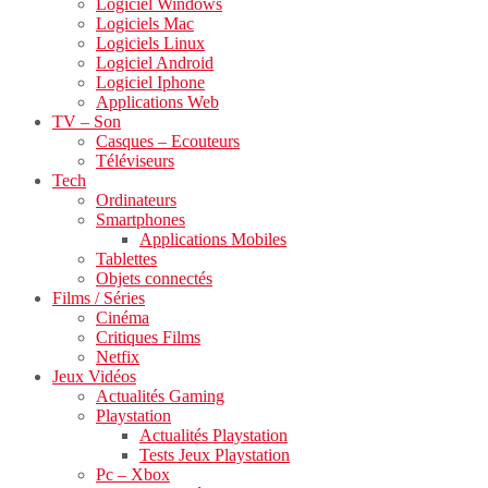
Logiciel Windows
Logiciels Mac
Logiciels Linux
Logiciel Android
Logiciel Iphone
Applications Web
TV – Son
Casques – Ecouteurs
Téléviseurs
Tech
Ordinateurs
Smartphones
Applications Mobiles
Tablettes
Objets connectés
Films / Séries
Cinéma
Critiques Films
Netfix
Jeux Vidéos
Actualités Gaming
Playstation
Actualités Playstation
Tests Jeux Playstation
Pc – Xbox